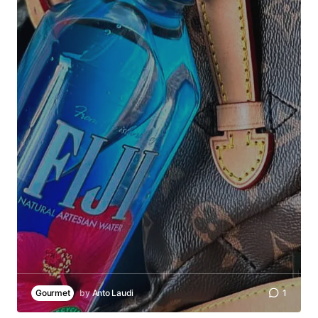
Gourmet
by
Anto Laudi
1