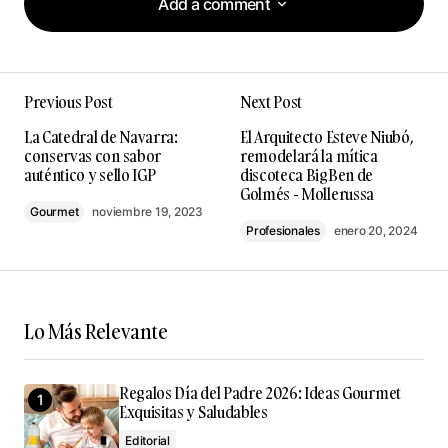
Add a comment
Add a comment
Previous Post
Next Post
Tu dirección de correo electrónico no será
La Catedral de Navarra:
El Arquitecto Esteve Niubó,
publicada.
Los campos obligatorios están
conservas con sabor
remodelará la mítica
marcados con
*
auténtico y sello IGP
discoteca BigBen de
Golmés - Mollerussa
Gourmet
noviembre 19, 2023
Comment
*
Profesionales
enero 20, 2024
Lo Más Relevante
Your Name
*
Regalos Día del Padre 2026: Ideas Gourmet
Your E-mail
*
Exquisitas y Saludables
Editorial