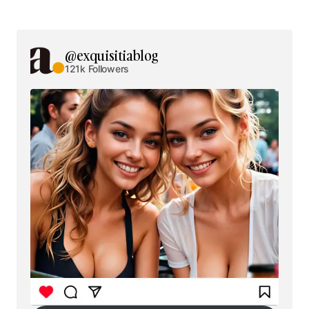
@exquisitiablog
121k Followers