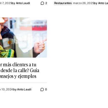
il 7, 2025
by
Anto Laudi
2
Restaurantes
marzo 26, 2025
by
Anto La
 más clientes a tu
desde la calle? Guía
onsejos y ejemplos
io 10, 2024
by
Anto Laudi
0