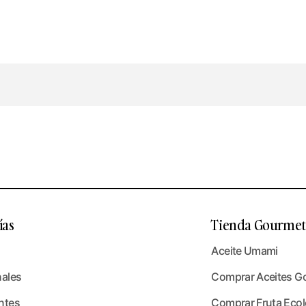
ías
Tienda Gourmet 
Aceite Umami
nales
Comprar Aceites G
ntes
Comprar Fruta Ecoló