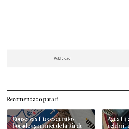
Publicidad
Recomendado para tí
Conservas Tito: exquisitos
Agua Fiji:
bocados gourmet de la Ría de
celebriti