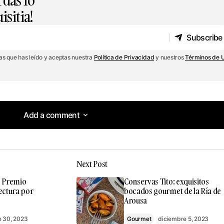
rdas lo
sitia!
Subscribe
Subscribe
mas que has leído y aceptas nuestra
Política de Privacidad
y nuestros
Términos de 
Add a comment
Add a comment
Next Post
o no será publicada.
Los campos obligatorios están marca
, Premio
Conservas Tito: exquisitos
ectura por
bocados gourmet de la Ría de
Arousa
e 30, 2023
Gourmet
diciembre 5, 2023