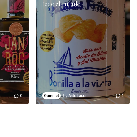
todo el mundo
0
Gourmet
by
Anto Laudi
1