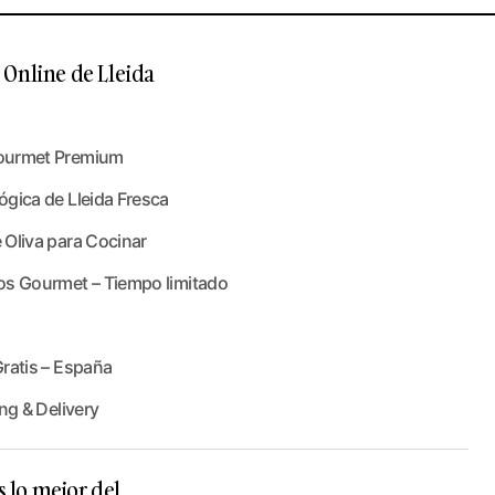
Online de Lleida
ourmet Premium
gica de Lleida Fresca
 Oliva para Cocinar
os Gourmet – Tiempo limitado
ratis – España
ng & Delivery
s lo mejor del