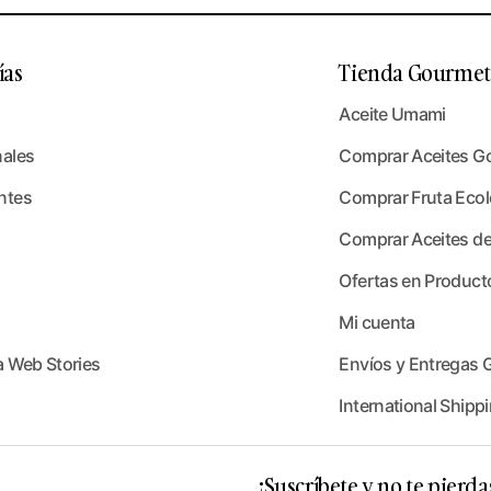
ías
Tienda Gourmet 
Aceite Umami
nales
Comprar Aceites G
ntes
Comprar Fruta Ecoló
Comprar Aceites de
Ofertas en Product
Mi cuenta
a Web Stories
Envíos y Entregas G
International Shippi
¡Suscríbete y no te pierda