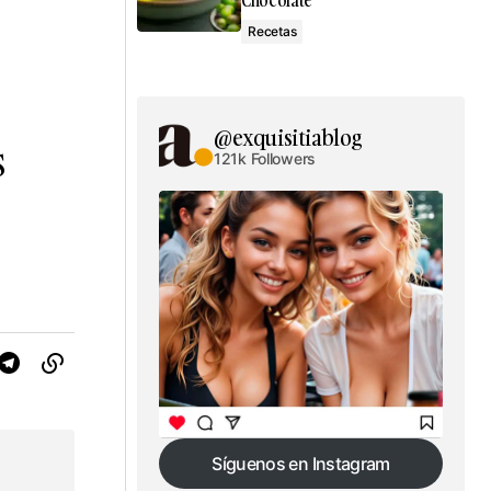
Chocolate
Recetas
@exquisitiablog
s
121k Followers
Síguenos en Instagram