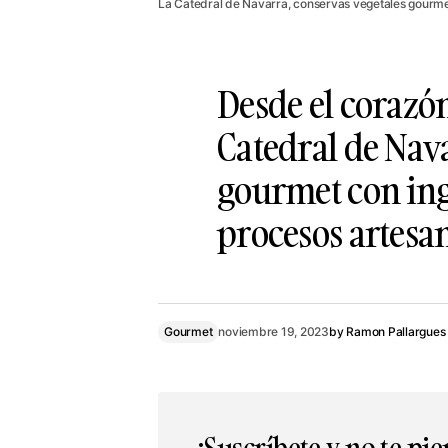
La Catedral de Navarra, conservas vegetales gourme
Desde el corazón
Catedral de Nav
gourmet con ing
procesos artesan
Gourmet
noviembre 19, 2023
by
Ramon Pallargues