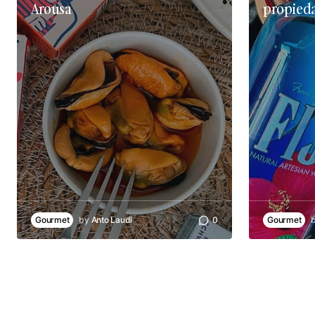
Arousa
propieda
Gourmet
by
Anto Laudi
0
Gourmet