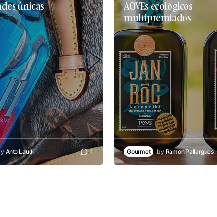
des únicas
AOVEs ecológicos
multipremiados
by
Anto Laudi
1
Gourmet
by
Ramon Pallargues