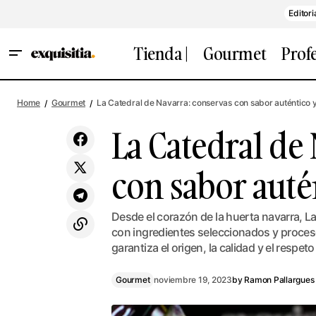
Editori
Tienda |
Gourmet
Prof
ARENI, de Esteve Niubó, Premio
L
Internacional de Arquitectura por el
Gourmet
Home
Gourmet
La Catedral de Navarra: conservas con sabor auténtico y
Restaurante ADOS
La Catedral de
con sabor autén
Desde el corazón de la huerta navarra, L
con ingredientes seleccionados y proceso
garantiza el origen, la calidad y el respeto
Gourmet
noviembre 19, 2023
by
Ramon Pallargues