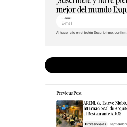
¡Suscríbete y no te pie
mejor del mundo Exqui
E-mail
Al hacer clic en el botón Suscribirme, confir
Previous Post
Tu dirección de correo electrónic
ARENI, de Esteve Niubó
con
*
Internacional de Arquit
el Restaurante ADOS
Comment
*
Profesionales
septiembr