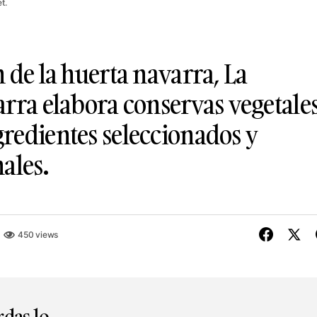
t.
 de la huerta navarra, La
arra elabora conservas vegetale
redientes seleccionados y
ales.
450 views