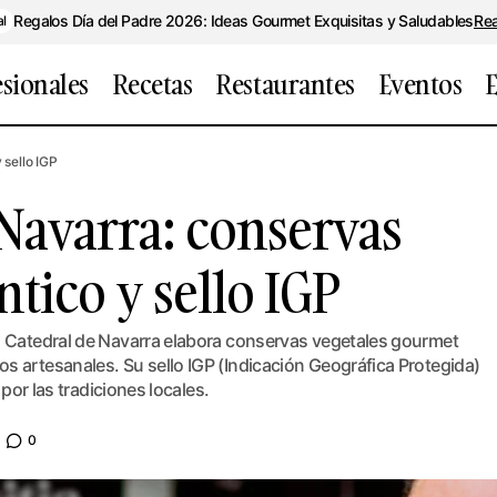
Regalos Día del Padre 2026: Ideas Gourmet Exquisitas y Saludables
Re
al
esionales
Recetas
Restaurantes
Eventos
E
a Catedral de Navarra: conservas con sabor auténtico y 
 sello IGP
 Navarra: conservas
tico y sello IGP
a Catedral de Navarra elabora conservas vegetales gourmet
s artesanales. Su sello IGP (Indicación Geográfica Protegida)
 por las tradiciones locales.
0