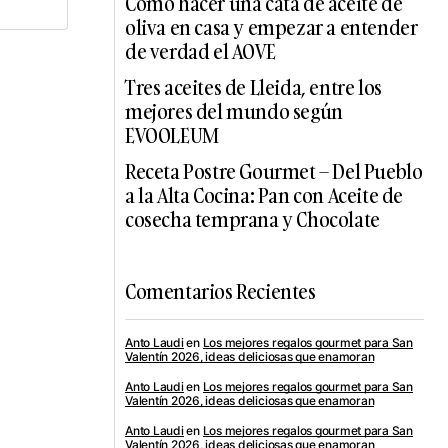
Cómo hacer una cata de aceite de
oliva en casa y empezar a entender
de verdad el AOVE
Tres aceites de Lleida, entre los
mejores del mundo según
EVOOLEUM
Receta Postre Gourmet – Del Pueblo
a la Alta Cocina: Pan con Aceite de
cosecha temprana y Chocolate
Comentarios Recientes
Anto Laudi
en
Los mejores regalos gourmet para San
Valentín 2026, ideas deliciosas que enamoran
Anto Laudi
en
Los mejores regalos gourmet para San
Valentín 2026, ideas deliciosas que enamoran
Anto Laudi
en
Los mejores regalos gourmet para San
Valentín 2026, ideas deliciosas que enamoran