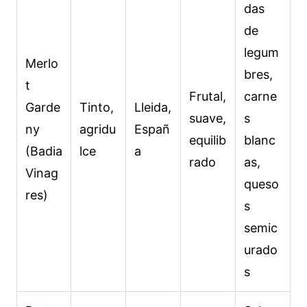
das
de
legum
Merlo
bres,
t
Frutal,
carne
Garde
Tinto,
Lleida,
suave,
s
ny
agridu
Españ
equilib
blanc
(Badia
lce
a
rado
as,
Vinag
queso
res)
s
semic
urado
s