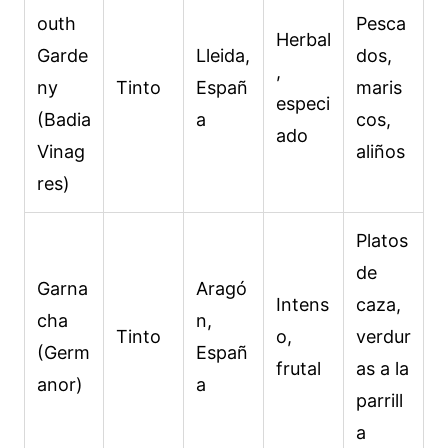
outh
Pesca
Herbal
Garde
Lleida,
dos,
,
ny
Tinto
Españ
maris
especi
(Badia
a
cos,
ado
Vinag
aliños
res)
Platos
de
Garna
Aragó
Intens
caza,
cha
n,
Tinto
o,
verdur
(Germ
Españ
frutal
as a la
anor)
a
parrill
a