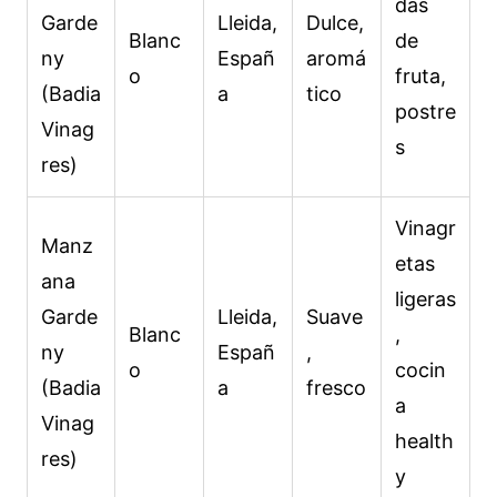
das
Garde
Lleida,
Dulce,
Blanc
de
ny
Españ
aromá
o
fruta,
(Badia
a
tico
postre
Vinag
s
res)
Vinagr
Manz
etas
ana
ligeras
Garde
Lleida,
Suave
Blanc
,
ny
Españ
,
o
cocin
(Badia
a
fresco
a
Vinag
health
res)
y