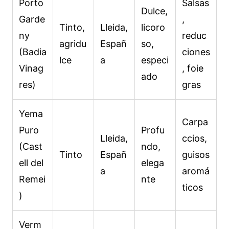
Porto
Salsas
Dulce,
Garde
,
Tinto,
Lleida,
licoro
ny
reduc
agridu
Españ
so,
(Badia
ciones
lce
a
especi
Vinag
, foie
ado
res)
gras
Yema
Carpa
Puro
Profu
Lleida,
ccios,
(Cast
ndo,
Tinto
Españ
guisos
ell del
elega
a
aromá
Remei
nte
ticos
)
Verm