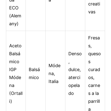
creati
ECO
vas
(Alem
any)
Fresa
Aceto
s,
Balsá
Denso
queso
mico
,
s
Móde
IGP
Balsá
dulce,
curad
na,
Móde
mico
aterci
os,
Italia
na
opela
carne
(Ortall
do
s a la
i)
parrill
a