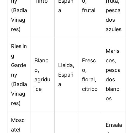
ny
Tinto
Españ
o,
fruta,
(Badia
a
frutal
pesca
Vinag
dos
res)
azules
Rieslin
Maris
g
Blanc
Fresc
cos,
Garde
Lleida,
o,
o,
pesca
ny
Españ
agridu
floral,
dos
(Badia
a
lce
cítrico
blanc
Vinag
os
res)
Mosc
Ensala
atel