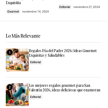
Exquisitia
Editorial
noviembre 27, 2024
Comment
*
Gourmet
noviembre 14, 2024
Lo Más Relevante
Your Name
*
Regalos Día del Padre 2026: Ideas Gourmet
Your E-mail
*
Exquisitas y Saludables
Editorial
Guarda mi nombre, correo electrónico y web en este
navegador para la próxima vez que comente.
Submit Comment
Los mejores regalos gourmet para San
Valentín 2026, ideas deliciosas que enamoran
Editorial