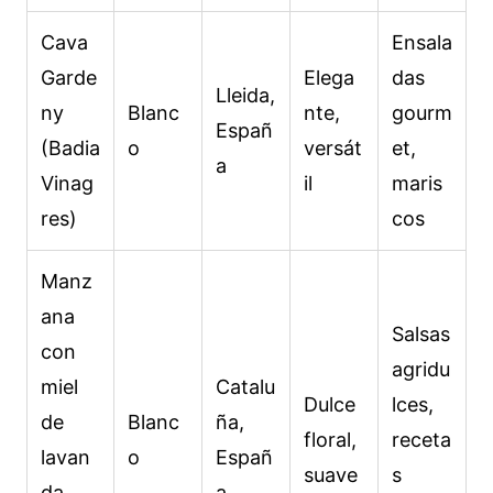
Cava
Ensala
Garde
Elega
das
Lleida,
ny
Blanc
nte,
gourm
Españ
(Badia
o
versát
et,
a
Vinag
il
maris
res)
cos
Manz
ana
Salsas
con
agridu
miel
Catalu
Dulce
lces,
de
Blanc
ña,
floral,
receta
lavan
o
Españ
suave
s
da
a