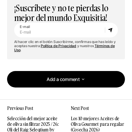
¡Suscríbete y no te pierdas lo
mejor del mundo Exquisitia!
E-mail
Al hacer clic en el botón Suscribirme, confirmas que has leído y
aceptas nuestra
Política de Privacidad
y nuestros
Términos de
Uso
.
Add a comment
Add a comment
Previous Post
Next Post
Tu dirección de correo electrónico no será
Selección del mejor aceite
Los 10 mejores Aceites de
publicada.
Los campos obligatorios están
de oliva sin filtrar 2025 / 26:
Oliva Gourmet para regalar
marcados con
*
Oli del Raig Seleqtium by
(Cosecha 2026)