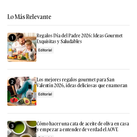
Lo Más Relevante
Your Name
*
Regalos Día del Padre 2026: Ideas Gourmet
Your E-mail
*
Exquisitas y Saludables
Editorial
Guarda mi nombre, correo electrónico y web en este
navegador para la próxima vez que comente.
Submit Comment
Los mejores regalos gourmet para San
Valentín 2026, ideas deliciosas que enamoran
Editorial
Cómo hacer una cata de aceite de oliva en casa
y empezar a entender de verdad el AOVE