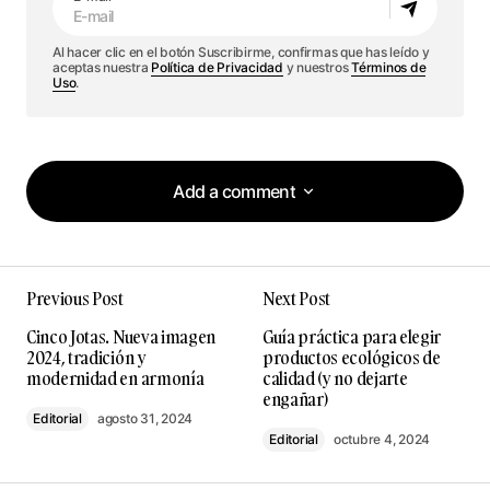
Al hacer clic en el botón Suscribirme, confirmas que has leído y
aceptas nuestra
Política de Privacidad
y nuestros
Términos de
Uso
.
Add a comment
Add a comment
Previous Post
Next Post
Tu dirección de correo electrónico no será
Cinco Jotas. Nueva imagen
Guía práctica para elegir
publicada.
Los campos obligatorios están
2024, tradición y
productos ecológicos de
marcados con
*
modernidad en armonía
calidad (y no dejarte
engañar)
Editorial
agosto 31, 2024
Comment
*
Editorial
octubre 4, 2024