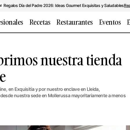
Regalos Día del Padre 2026: Ideas Gourmet Exquisitas y Saludables
Re
al
esionales
Recetas
Restaurantes
Eventos
E
En Exquisitia abrimos nuestra tienda gourmet onl
torial
abrimos nuestra tienda
e
ne, en Exquisitia y por nuestro enclave en Lleida,
desde nuestra sede en Mollerussa mayoritariamente a menos