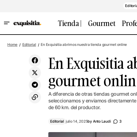
Editori
Tienda |
Gourmet
Prof
Ejemplo de branding personal: el caso
Edi
Home
Editorial
En Exquisitia abrimos nuestra tienda gourmet online
Silvia Luengo y el diseño de su logo
En Exquisitia 
gourmet onlin
A diferencia de otras tiendas gourmet onli
seleccionamos y enviamos directamente 
de 60 km. del productor.
Editorial
julio 14, 2025
by
Anto Laudi
3