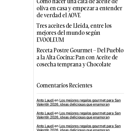
Cómo hacer una cata de aceite de
oliva en casa y empezar a entender
de verdad el AOVE
Tres aceites de Lleida, entre los
mejores del mundo según
EVOOLEUM
Receta Postre Gourmet – Del Pueblo
a la Alta Cocina: Pan con Aceite de
cosecha temprana y Chocolate
Comentarios Recientes
Anto Laudi
en
Los mejores regalos gourmet para San
Valentín 2026, ideas deliciosas que enamoran
Anto Laudi
en
Los mejores regalos gourmet para San
Valentín 2026, ideas deliciosas que enamoran
Anto Laudi
en
Los mejores regalos gourmet para San
Valentín 2026, ideas deliciosas que enamoran