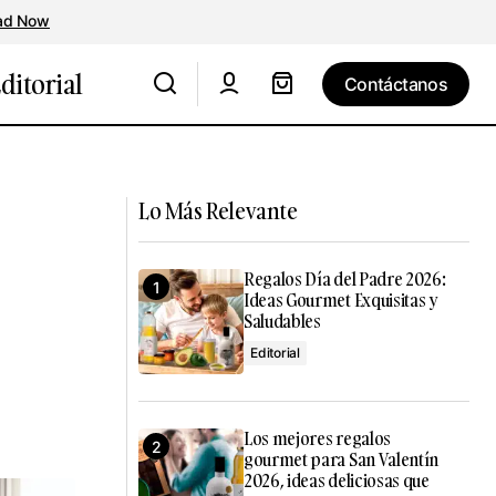
ad Now
ditorial
Contáctanos
Contáctanos
Las crackers veganas de Lady Joseph
ine
que conquistan el aperitivo gourmet
Lo Más Relevante
Regalos Día del Padre 2026:
Ideas Gourmet Exquisitas y
Saludables
Editorial
Los mejores regalos
gourmet para San Valentín
2026, ideas deliciosas que