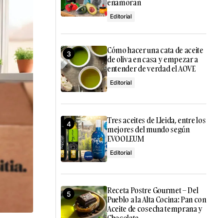
enamoran
Editorial
Cómo hacer una cata de aceite
de oliva en casa y empezar a
entender de verdad el AOVE
Editorial
Tres aceites de Lleida, entre los
mejores del mundo según
EVOOLEUM
Editorial
Receta Postre Gourmet – Del
Pueblo a la Alta Cocina: Pan con
Aceite de cosecha temprana y