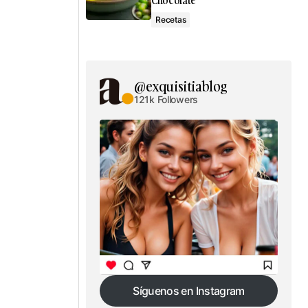
Chocolate
Recetas
@exquisitiablog
121k Followers
Síguenos en Instagram