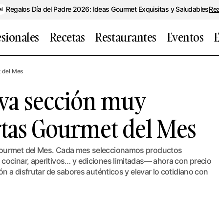
Regalos Día del Padre 2026: Ideas Gourmet Exquisitas y Saludables
Re
al
esionales
Recetas
Restaurantes
Eventos
E
mh… ¡Nueva sección muy Exquisitia! Ofertas Gourme
 del Mes
a sección muy
ertas Gourmet del Mes
Gourmet del Mes. Cada mes seleccionamos productos
cocinar, aperitivos… y ediciones limitadas— ahora con precio
ón a disfrutar de sabores auténticos y elevar lo cotidiano con