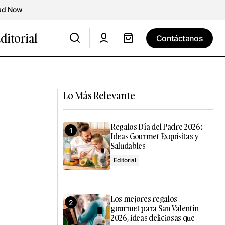
ad Now
ditorial
Contáctanos
Contáctanos
Receta Postre Gourmet - Del Pueblo a la
t del Mes
Alta Cocina: Pan con Aceite de cosecha
temprana y Chocolate
Lo Más Relevante
Regalos Día del Padre 2026:
Ideas Gourmet Exquisitas y
Saludables
Editorial
Los mejores regalos
gourmet para San Valentín
2026, ideas deliciosas que