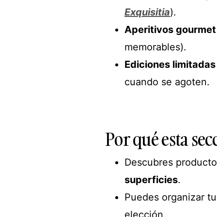
Exquisitia
).
Aperitivos gourmet
memorables).
Ediciones limitada
cuando se agoten.
Por qué esta se
Descubres product
superficies
.
Puedes organizar t
elección.