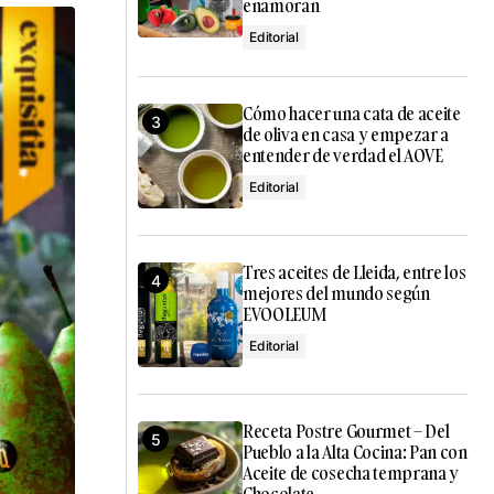
enamoran
Editorial
Cómo hacer una cata de aceite
de oliva en casa y empezar a
entender de verdad el AOVE
Editorial
Tres aceites de Lleida, entre los
mejores del mundo según
EVOOLEUM
Editorial
Receta Postre Gourmet – Del
Pueblo a la Alta Cocina: Pan con
Aceite de cosecha temprana y