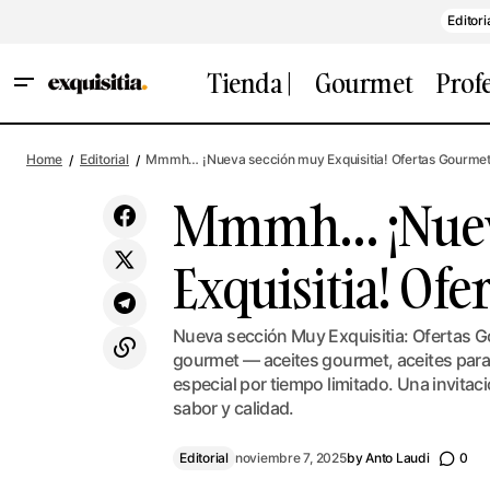
Editori
Tienda |
Gourmet
Prof
¡Que no te engañen! Cómo elegir el
Mm
Editorial
Home
Editorial
Mmmh… ¡Nueva sección muy Exquisitia! Ofertas Gourmet
mejor aceite gourmet, ideal para ti
Mmmh… ¡Nuev
Exquisitia! Of
Nueva sección Muy Exquisitia: Ofertas 
gourmet — aceites gourmet, aceites para 
especial por tiempo limitado. Una invitaci
sabor y calidad.
Editorial
noviembre 7, 2025
by
Anto Laudi
0