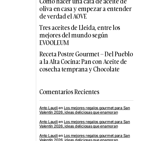
Cómo hacer una cata de aceite de
oliva en casa y empezar a entender
de verdad el AOVE
Tres aceites de Lleida, entre los
mejores del mundo según
EVOOLEUM
Receta Postre Gourmet – Del Pueblo
a la Alta Cocina: Pan con Aceite de
cosecha temprana y Chocolate
Comentarios Recientes
Anto Laudi
en
Los mejores regalos gourmet para San
Valentín 2026, ideas deliciosas que enamoran
Anto Laudi
en
Los mejores regalos gourmet para San
Valentín 2026, ideas deliciosas que enamoran
Anto Laudi
en
Los mejores regalos gourmet para San
Valentín 2026, ideas deliciosas que enamoran