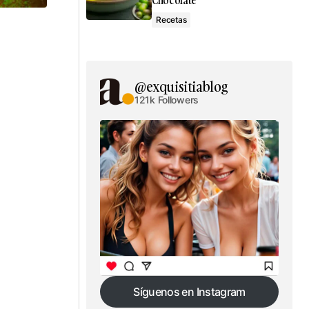
Chocolate
Recetas
@exquisitiablog
121k Followers
Síguenos en Instagram