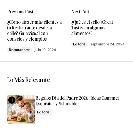
En un primer momento me ha parecido un poco
Previous Post
Next Post
chocante, supongo que es por la costumbre de
ver siempre el anterior, si el logo pretende buscar
¿Cómo atraer más clientes a
¿Qué es el sello «Great
nuevos clientes jóvenes me parece estupendo, a
tu Restaurante desde la
Taste» en algunos
calle? Guía visual con
alimentos?
mesura que lo voy viendo me va gustando más…
consejos y ejemplos
por contraparte el target de esta marca es un
Editorial
septiembre 24, 2024
público de adquisitivo alto y tradicional
Restaurantes
julio 10, 2024
acostumbrado a lo de toda la vida, en este sector
igual no cuaje…
I Casademunt
Lo Más Relevante
diciembre 18, 2024 at 8:59 pm
Responder
Regalos Día del Padre 2026: Ideas Gourmet
Exquisitas y Saludables
Editorial
Tu dirección de correo electrónico no será
publicada.
Los campos obligatorios están