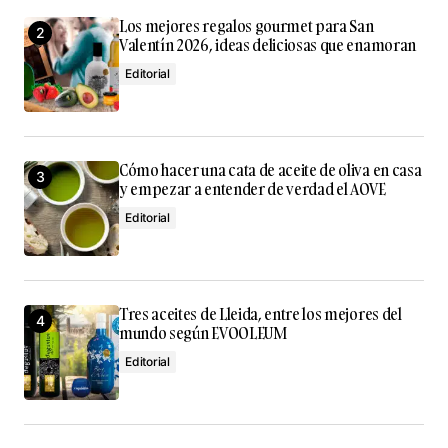
marcados con
*
Los mejores regalos gourmet para San
Valentín 2026, ideas deliciosas que enamoran
Comment
*
Editorial
Cómo hacer una cata de aceite de oliva en casa
y empezar a entender de verdad el AOVE
Your Name
*
Editorial
Your E-mail
*
Guarda mi nombre, correo electrónico y web en este
Tres aceites de Lleida, entre los mejores del
navegador para la próxima vez que comente.
mundo según EVOOLEUM
Editorial
Submit Comment