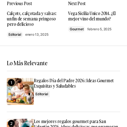
Previous Post
Next Post
Tu dirección de correo electrónico no será
Calçots, calçotada y salsas:
Vega Sicilia Unico 2014. ¿El
publicada.
Los campos obligatorios están
un fin de semana pringoso
mejor vino del mundo?
marcados con
*
pero delicioso
Gourmet
febrero 5, 2025
Editorial
enero 13, 2025
Comment
*
Lo Más Relevante
Your Name
*
Regalos Día del Padre 2026: Ideas Gourmet
Exquisitas y Saludables
Your E-mail
*
Editorial
Guarda mi nombre, correo electrónico y web en este
navegador para la próxima vez que comente.
Los mejores regalos gourmet para San
Submit Comment
Valentín 2026, ideas deliciosas que enamoran