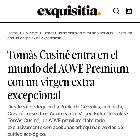
Tomàs Cusiné entra en el mundo del AOVE Premium con un
virgen extra excepcional
Home
Gourmet
Tomàs Cusiné entra en el mundo del AOVE Premium
con un virgen extra excepcional
Tomàs Cusiné entra en el
mundo del AOVE Premium
con un virgen extra
excepcional
Desde su bodega en La Pobla de Cérvoles, en Lleida,
Cusiné presenta el Aceite Verde Virgen Extra Cérvoles ·
Tomàs Cusiné, un AOVE premium elaborado
exclusivamente con aceitunas arbequinas verdes de
cultivo ecológico.