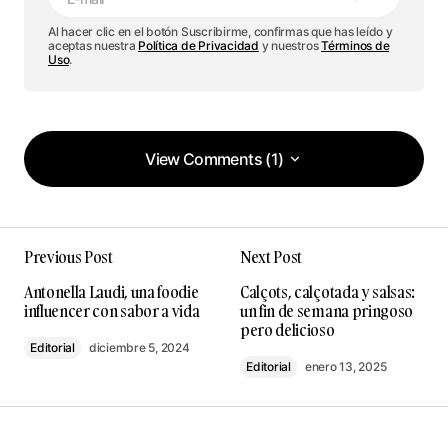
Al hacer clic en el botón Suscribirme, confirmas que has leído y
aceptas nuestra
Política de Privacidad
y nuestros
Términos de
Uso
.
View Comments (1)
View Comments (1)
Si viene de Tomàs Cusiné seguro es un aceite
Previous Post
Next Post
excelente! Felicitats Tomàs!
I Casademunt
Antonella Laudi, una foodie
Calçots, calçotada y salsas:
julio 14, 2025 at 9:27 pm
influencer con sabor a vida
un fin de semana pringoso
pero delicioso
Editorial
diciembre 5, 2024
Responder
Editorial
enero 13, 2025