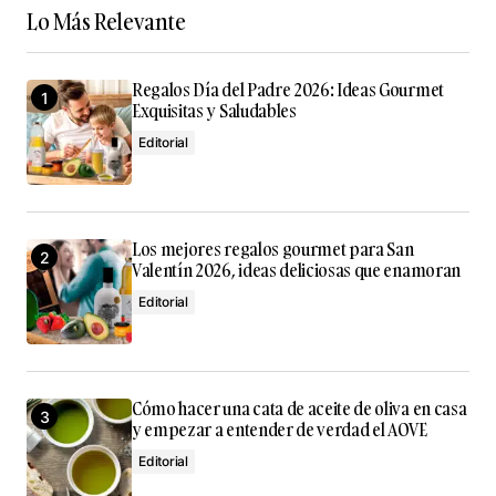
Tu dirección de correo electrónico no será
Lo Más Relevante
publicada.
Los campos obligatorios están
marcados con
*
Regalos Día del Padre 2026: Ideas Gourmet
Exquisitas y Saludables
Comment
*
Editorial
Los mejores regalos gourmet para San
Your Name
*
Valentín 2026, ideas deliciosas que enamoran
Editorial
Your E-mail
*
Guarda mi nombre, correo electrónico y web en este
navegador para la próxima vez que comente.
Cómo hacer una cata de aceite de oliva en casa
y empezar a entender de verdad el AOVE
Editorial
Submit Comment