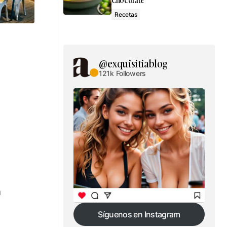
Chocolate
Recetas
@exquisitiablog
121k Followers
a
Síguenos en Instagram