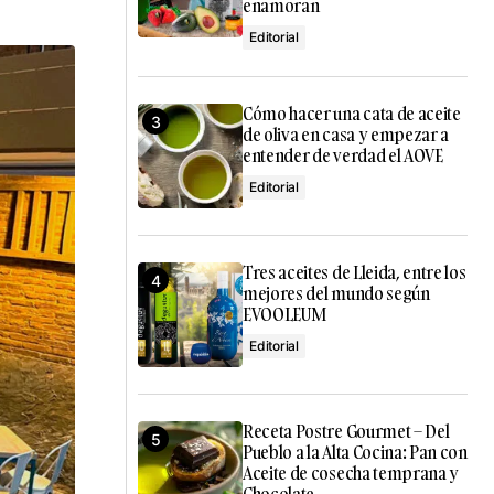
enamoran
Editorial
Cómo hacer una cata de aceite
de oliva en casa y empezar a
entender de verdad el AOVE
Editorial
Tres aceites de Lleida, entre los
mejores del mundo según
EVOOLEUM
Editorial
Receta Postre Gourmet – Del
Pueblo a la Alta Cocina: Pan con
Aceite de cosecha temprana y