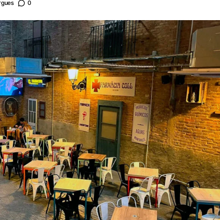
rgues
0