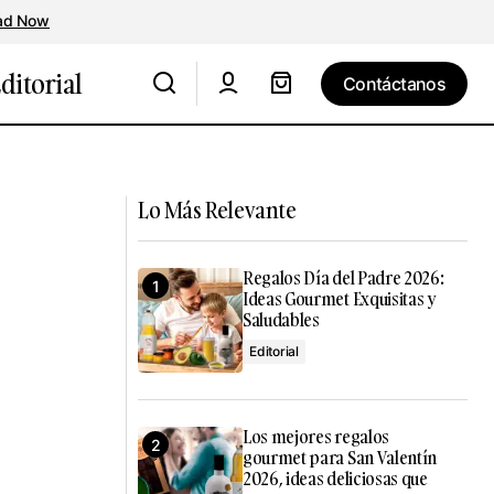
ad Now
ditorial
Contáctanos
Contáctanos
ra por el
La Catedral de Navarra: conservas con
sabor auténtico y sello IGP
Lo Más Relevante
Regalos Día del Padre 2026:
Ideas Gourmet Exquisitas y
Saludables
Editorial
Los mejores regalos
gourmet para San Valentín
2026, ideas deliciosas que