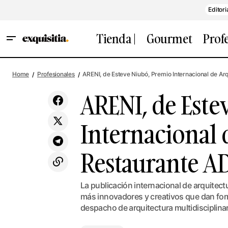
Editori
Tienda |
Gourmet
Prof
AREN
Dauliba, el primer AOVE exprimido sin
hueso en el prensado. De Arbequinas
Profesionales
Home
Profesionales
ARENI, de Esteve Niubó, Premio Internacional de Ar
Rest
ECO deshuesadas
ARENI, de Este
Internacional 
Restaurante A
La publicación internacional de arquitect
más innovadores y creativos que dan for
despacho de arquitectura multidisciplinar