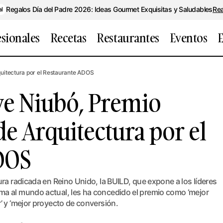
Regalos Día del Padre 2026: Ideas Gourmet Exquisitas y Saludables
Re
al
esionales
Recetas
Restaurantes
Eventos
E
I, de Esteve Niubó, Premio Internacional de Arquitectu
quitectura por el Restaurante ADOS
aurante ADOS
ve Niubó, Premio
de Arquitectura por el
DOS
ura radicada en Reino Unido, la BUILD, que expone a los líderes
ma al mundo actual, les ha concedido el premio como ‘mejor
’ y ‘mejor proyecto de conversión.