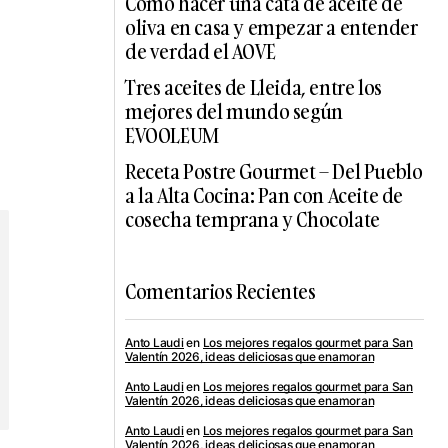
Cómo hacer una cata de aceite de
oliva en casa y empezar a entender
de verdad el AOVE
Tres aceites de Lleida, entre los
mejores del mundo según
EVOOLEUM
Receta Postre Gourmet – Del Pueblo
a la Alta Cocina: Pan con Aceite de
cosecha temprana y Chocolate
Comentarios Recientes
Anto Laudi
en
Los mejores regalos gourmet para San
Valentín 2026, ideas deliciosas que enamoran
Anto Laudi
en
Los mejores regalos gourmet para San
Valentín 2026, ideas deliciosas que enamoran
Anto Laudi
en
Los mejores regalos gourmet para San
Valentín 2026, ideas deliciosas que enamoran