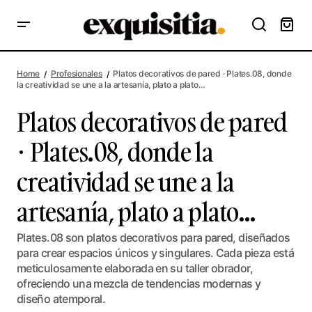
Platos decorativos de pared · Plates.08, donde la creatividad
se une a la artesanía, plato a plato…
Home
Profesionales
Platos decorativos de pared · Plates.08, donde
la creatividad se une a la artesanía, plato a plato…
Platos decorativos de pared
· Plates.08, donde la
creatividad se une a la
artesanía, plato a plato…
Plates.08 son platos decorativos para pared, diseñados
para crear espacios únicos y singulares. Cada pieza está
meticulosamente elaborada en su taller obrador,
ofreciendo una mezcla de tendencias modernas y
diseño atemporal.