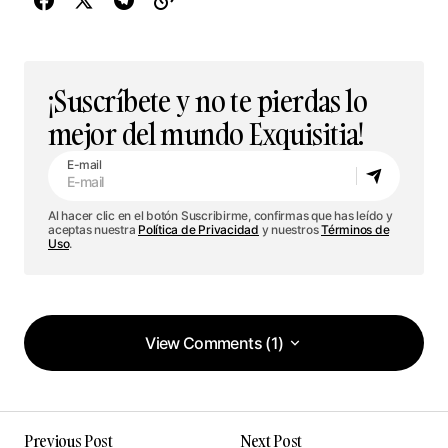
¡Suscríbete y no te pierdas lo
mejor del mundo Exquisitia!
E-mail
Al hacer clic en el botón Suscribirme, confirmas que has leído y
aceptas nuestra
Política de Privacidad
y nuestros
Términos de
Uso
.
View Comments (1)
View Comments (1)
¡Qué ideas tan elegantes para dar personalidad a
Previous Post
Next Post
cualquier pared!