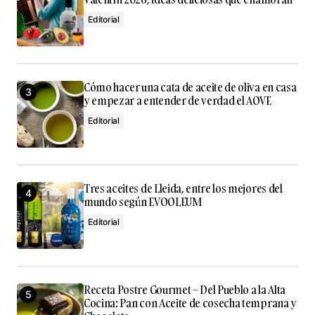
Editorial
Your E-mail
*
Guarda mi nombre, correo electrónico y web en este
navegador para la próxima vez que comente.
Cómo hacer una cata de aceite de oliva en casa
y empezar a entender de verdad el AOVE
Submit Comment
Editorial
Tres aceites de Lleida, entre los mejores del
mundo según EVOOLEUM
Editorial
Receta Postre Gourmet – Del Pueblo a la Alta
Cocina: Pan con Aceite de cosecha temprana y