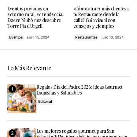
Clara TP
Eventos privados en
¿Cómo atraer más clientes a
agosto 25, 2025 at 4:33 pm
entorno rural, en tendencia.
tu Restaurante desde la
Esteve Niubó nos descubre
calle? Guía visual con
Torre Pla d'Urgell
consejos y ejemplos
Responder
Eventos
abril 15, 2024
Restaurantes
julio 10, 2024
Tu dirección de correo electrónico no será
publicada.
Los campos obligatorios están
Lo Más Relevante
marcados con
*
Regalos Día del Padre 2026: Ideas Gourmet
Comment
*
Exquisitas y Saludables
Editorial
Your Name
*
Los mejores regalos gourmet para San
Valentín 2026, ideas deliciosas que enamoran