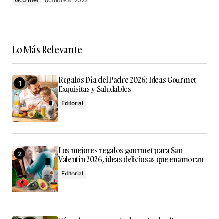
Gourmet
octubre 8, 2022
Lo Más Relevante
Your Name
*
Regalos Día del Padre 2026: Ideas Gourmet
Your E-mail
*
Exquisitas y Saludables
Editorial
Guarda mi nombre, correo electrónico y web en este
navegador para la próxima vez que comente.
Submit Comment
Los mejores regalos gourmet para San
Valentín 2026, ideas deliciosas que enamoran
Editorial