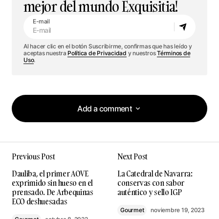
mejor del mundo Exquisitia!
E-mail
Al hacer clic en el botón Suscribirme, confirmas que has leído y
aceptas nuestra
Política de Privacidad
y nuestros
Términos de
Uso
.
Add a comment
Add a comment
Previous Post
Next Post
Tu dirección de correo electrónico no será
Dauliba, el primer AOVE
La Catedral de Navarra:
publicada.
Los campos obligatorios están
exprimido sin hueso en el
conservas con sabor
marcados con
*
prensado. De Arbequinas
auténtico y sello IGP
ECO deshuesadas
Gourmet
noviembre 19, 2023
Comment
*