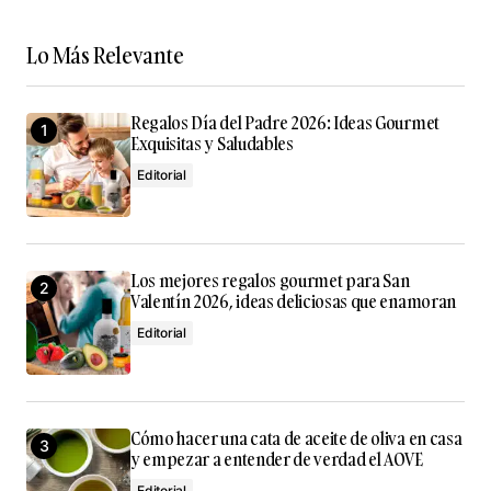
Your Name
*
Lo Más Relevante
Your E-mail
*
Regalos Día del Padre 2026: Ideas Gourmet
Exquisitas y Saludables
Guarda mi nombre, correo electrónico y web en este
Editorial
navegador para la próxima vez que comente.
Submit Comment
Los mejores regalos gourmet para San
Valentín 2026, ideas deliciosas que enamoran
Editorial
Cómo hacer una cata de aceite de oliva en casa
y empezar a entender de verdad el AOVE
Editorial