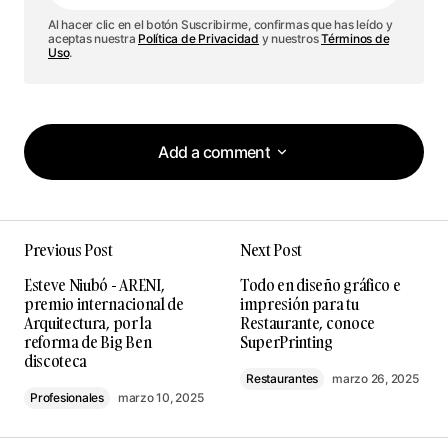
Al hacer clic en el botón Suscribirme, confirmas que has leído y
aceptas nuestra
Política de Privacidad
y nuestros
Términos de
Uso
.
Add a comment
Add a comment
Previous Post
Next Post
Tu dirección de correo electrónico no será
Esteve Niubó - ARENI,
Todo en diseño gráfico e
publicada.
Los campos obligatorios están
premio internacional de
impresión para tu
marcados con
*
Arquitectura, por la
Restaurante, conoce
reforma de Big Ben
SuperPrinting
discoteca
Comment
*
Restaurantes
marzo 26, 2025
Profesionales
marzo 10, 2025