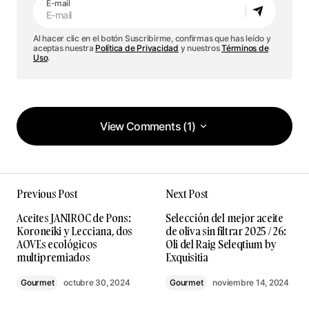
E-mail
Al hacer clic en el botón Suscribirme, confirmas que has leído y
aceptas nuestra
Política de Privacidad
y nuestros
Términos de
Uso
.
View Comments (1)
View Comments (1)
Crujientes, sabrosas y con ese toque artesanal
Previous Post
Next Post
que marca la diferencia. Las Patatas Bonilla no
son solo un clásico, son un verdadero capricho
Aceites JANIROC de Pons:
Selección del mejor aceite
gourmet. Perfectas para un aperitivo con nivel, y
Koroneiki y Lecciana, dos
de oliva sin filtrar 2025 / 26:
AOVEs ecológicos
Oli del Raig Seleqtium by
si las acompañas con unas buenas conservas…
multipremiados
Exquisitia
¡plan redondo!
Gourmet
SG
octubre 30, 2024
Gourmet
noviembre 14, 2024
julio 18, 2025 at 3:07 pm