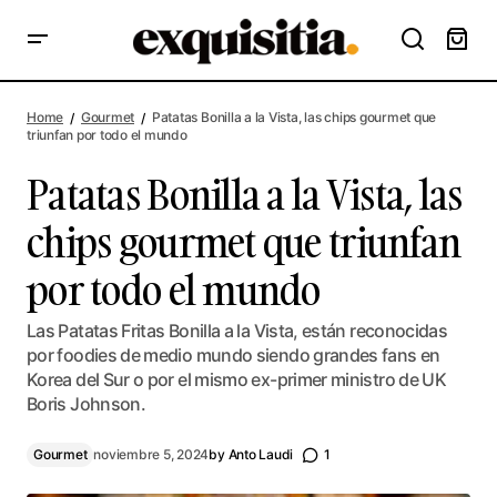
Patatas Bonilla a la Vista, las chips gourmet que triunfan por
todo el mundo
Home
Gourmet
Patatas Bonilla a la Vista, las chips gourmet que
triunfan por todo el mundo
Patatas Bonilla a la Vista, las
chips gourmet que triunfan
por todo el mundo
Las Patatas Fritas Bonilla a la Vista, están reconocidas
por foodies de medio mundo siendo grandes fans en
Korea del Sur o por el mismo ex-primer ministro de UK
Boris Johnson.
Gourmet
noviembre 5, 2024
by
Anto Laudi
1