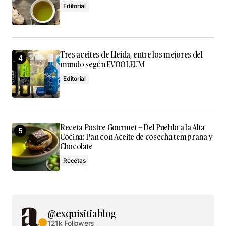
Editorial
Guarda mi nombre, correo electrónico y web en este
navegador para la próxima vez que comente.
Submit Comment
Tres aceites de Lleida, entre los mejores del
mundo según EVOOLEUM
Editorial
Receta Postre Gourmet – Del Pueblo a la Alta
Cocina: Pan con Aceite de cosecha temprana y
Chocolate
Recetas
@exquisitiablog
121k Followers