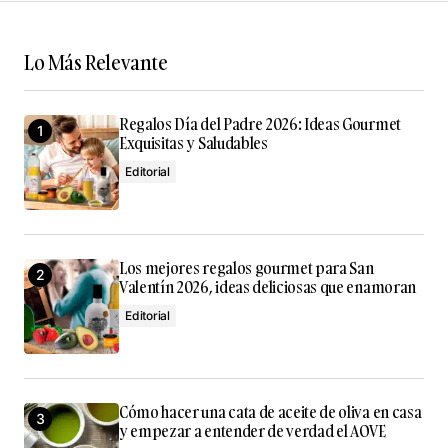
Responder
Lo Más Relevante
Regalos Día del Padre 2026: Ideas Gourmet
Tu dirección de correo electrónico no será
Exquisitas y Saludables
publicada.
Los campos obligatorios están
Editorial
marcados con
*
Comment
*
Los mejores regalos gourmet para San
Valentín 2026, ideas deliciosas que enamoran
Editorial
Your Name
*
Cómo hacer una cata de aceite de oliva en casa
Your E-mail
*
y empezar a entender de verdad el AOVE