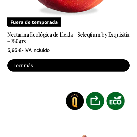
Fuera de temporada
Nectarina Ecológica de Lleida – Seleqtium by Exquisitia
– 750grs
5,95
€
- IVA incluido
Leer más