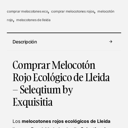
,
,
comprar melocotones eco
comprar melocotones rojos
melocotón
,
rojo
melocotones de lleida
Descripción
Comprar Melocotón
Rojo Ecológico de Lleida
– Seleqtium by
Exquisitia
Los
melocotones rojos ecológicos de Lleida