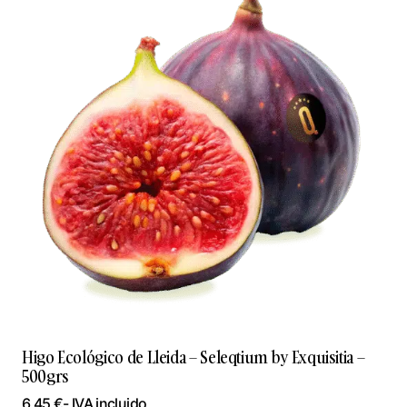
Higo Ecológico de Lleida – Seleqtium by Exquisitia –
500grs
6,45
€
- IVA incluido