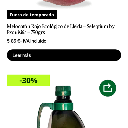
Fuera de temporada
Melocotón Rojo Ecológico de Lleida – Seleqtium by
Exquisitia – 750grs
5,85
€
- IVA incluido
Leer más
-30%
Sale