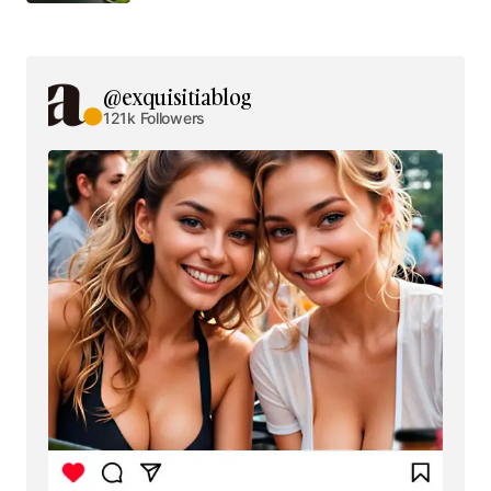
@exquisitiablog
121k Followers