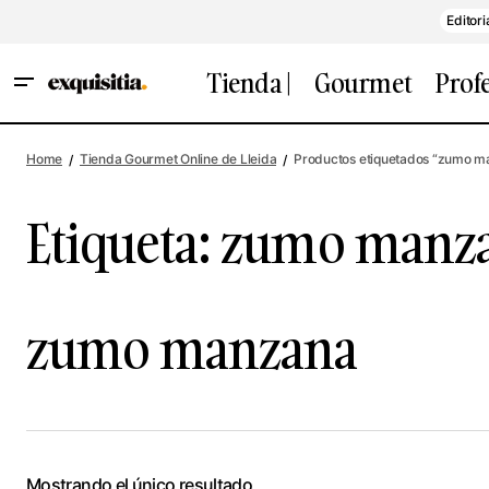
Editori
Tienda |
Gourmet
Prof
Home
Tienda Gourmet Online de Lleida
Productos etiquetados “zumo m
Etiqueta:
zumo manz
zumo manzana
Mostrando el único resultado