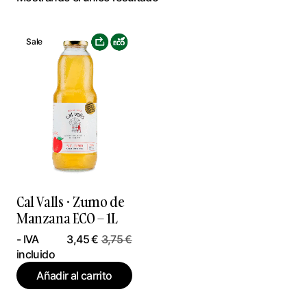
Sale
Cal Valls · Zumo de
Manzana ECO – 1L
- IVA
3,45
€
3,75
€
incluido
Añadir al carrito