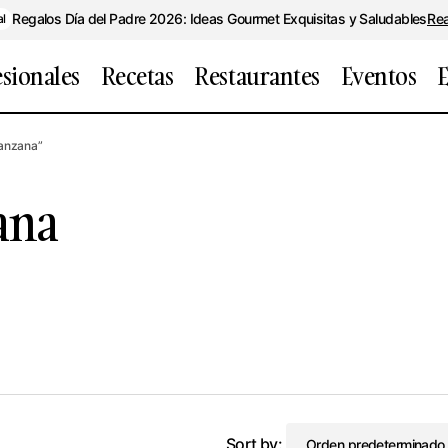
Regalos Día del Padre 2026: Ideas Gourmet Exquisitas y Saludables
Re
al
esionales
Recetas
Restaurantes
Eventos
E
anzana”
ana
Sort by: