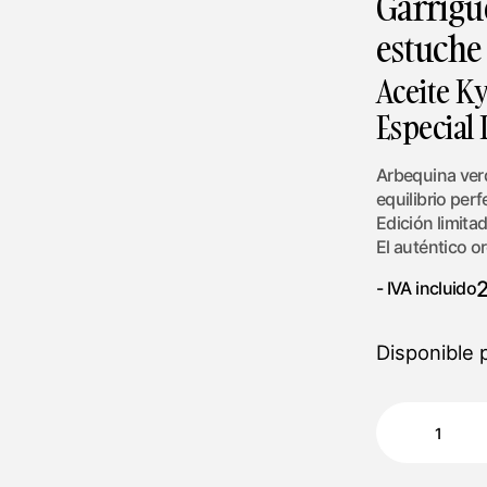
Garrigu
estuche
Aceite Ky
Especial
Arbequina verd
equilibrio perf
Edición limit
El auténtico or
- IVA incluido
Disponible 