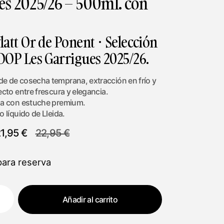
es 2025/26 – 500ml. con
latt Or de Ponent · Selección
 DOP Les Garrigues 2025/26.
e de cosecha temprana, extracción en frío y
ecto entre frescura y elegancia.
ada con estuche premium.
o líquido de Lleida.
21,95
€
22,95
€
para reserva
Añadir al carrito