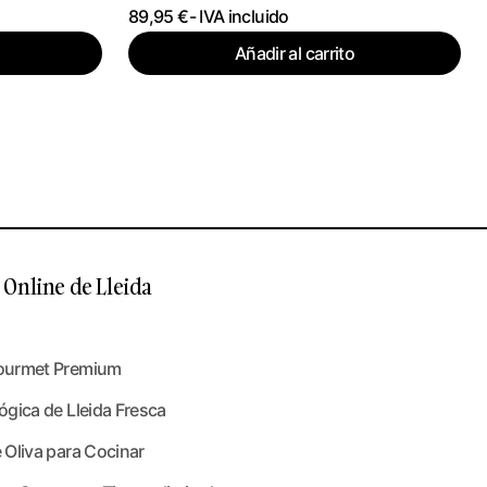
89,95
€
- IVA incluido
Añadir al carrito
Online de Lleida
ourmet Premium
gica de Lleida Fresca
 Oliva para Cocinar