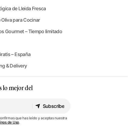
gica de Lleida Fresca
 Oliva para Cocinar
os Gourmet – Tiempo limitado
ratis – España
ng & Delivery
s lo mejor del
Subscribe
Subscribe
confirmas que has leído y aceptas nuestra
inos de Uso
.