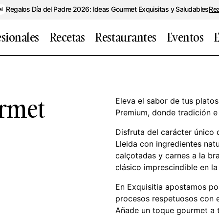
Regalos Día del Padre 2026: Ideas Gourmet Exquisitas y Saludables
Re
al
esionales
Recetas
Restaurantes
Eventos
E
urmet
Eleva el sabor de tus plato
Premium, donde tradición e
Disfruta del carácter único
Lleida con ingredientes nat
calçotadas y carnes a la bra
clásico imprescindible en la
En Exquisitia apostamos po
procesos respetuosos con el
Añade un toque gourmet a t